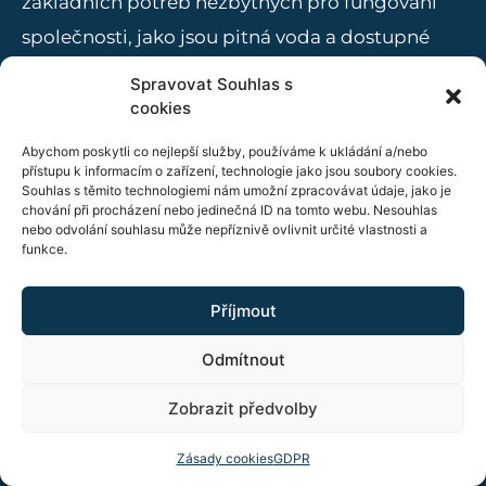
základních potřeb nezbytných pro fungování
společnosti, jako jsou pitná voda a dostupné
energie. To nás výrazně odlišuje od běžných
Spravovat Souhlas s
investičních příležitostí. Pojďte se o tom
cookies
přesvědčit s námi.
Abychom poskytli co nejlepší služby, používáme k ukládání a/nebo
přístupu k informacím o zařízení, technologie jako jsou soubory cookies.
Souhlas s těmito technologiemi nám umožní zpracovávat údaje, jako je
chování při procházení nebo jedinečná ID na tomto webu. Nesouhlas
nebo odvolání souhlasu může nepříznivě ovlivnit určité vlastnosti a
funkce.
Příjmout
Odmítnout
Zobrazit předvolby
Zásady cookies
GDPR